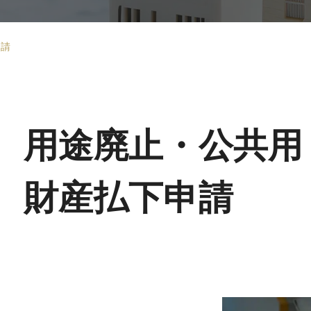
申請
用途廃止・
公共用
財産
払下申請